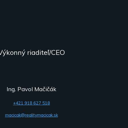
Výkonný riaditeľ/CEO
Ing. Pavol Mačičák
+421 918 627 518
macicak@realitymacicak.sk