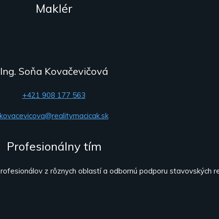
Maklér
Ing. Soňa Kovačevičová
+421 908 177 563
kovacevicova@realitymacicak.sk
Profesionálny tím
fesionálov z rôznych oblastí a odbornú podporu stavovských rea