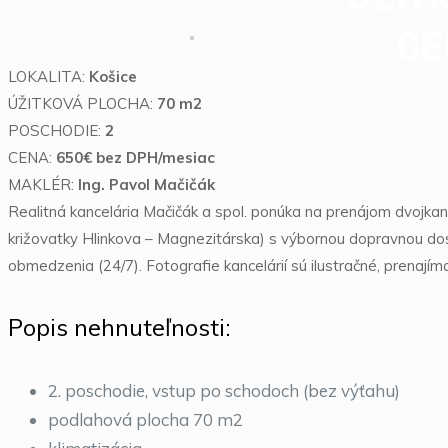
CE
LOKALITA:
Košice
ÚŽITKOVÁ PLOCHA:
70 m2
POSCHODIE:
2
CENA:
650€ bez DPH/mesiac
MAKLÉR:
Ing. Pavol Mačičák
Realitná kancelária Mačičák a spol. ponúka na prenájom dvojkan
križovatky Hlinkova – Magnezitárska) s výbornou dopravnou d
obmedzenia (24/7). Fotografie kancelárií sú ilustračné, prenajíma
Popis nehnuteľnosti:
2. poschodie, vstup po schodoch (bez výťahu)
podlahová plocha 70 m2