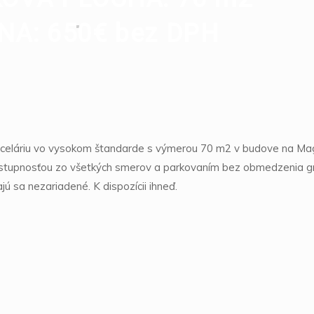
NA: 650€ bez DPH
celáriu vo vysokom štandarde s výmerou 70 m2 v budove na Magnez
ostupnosťou zo všetkých smerov a parkovaním bez obmedzenia gr
jú sa nezariadené. K dispozícii ihneď.