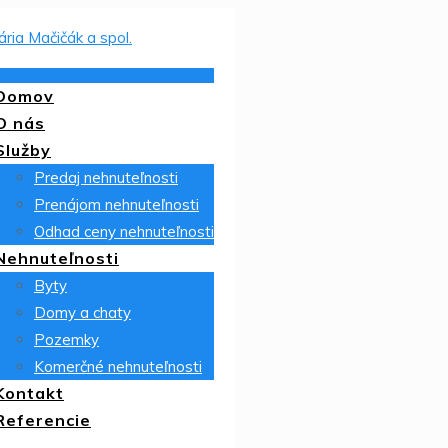
Domov
O nás
Služby
Predaj nehnuteľnosti
Prenájom nehnuteľnosti
Odhad ceny nehnuteľnosti
Nehnuteľnosti
Byty
Domy a chaty
Pozemky
Komerčné nehnuteľnosti
Kontakt
Referencie