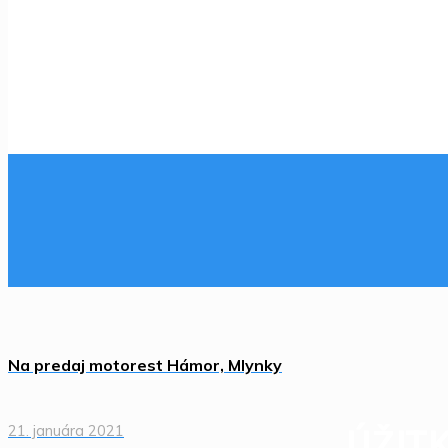
DVOJKANCELÁ
Magne
Na predaj motorest Hámor, Mlynky
21. januára 2021
ÚŽIT