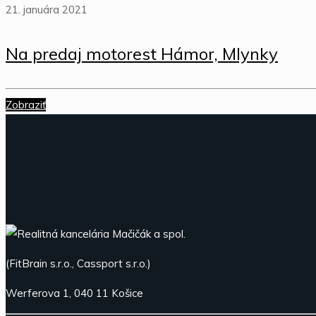
21. januára 2021
Na predaj motorest Hámor, Mlynky
Zobraziť
(FitBrain s.r.o., Cassport s.r.o.)
Werferova 1, 040 11 Košice