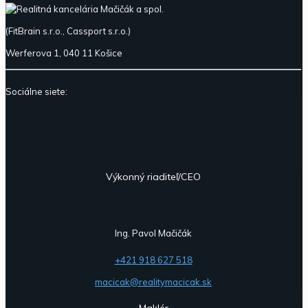
(FitBrain s.r.o., Cassport s.r.o.)
Werferova 1, 040 11 Košice
Sociálne siete:
Výkonný riaditeľ/CEO
Ing. Pavol Mačičák
+421 918 627 518
macicak@realitymacicak.sk