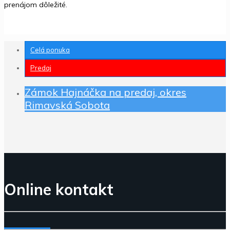
prenájom dôležité.
Celá ponuka
Predaj
Zámok Hajnáčka na predaj, okres
Rimavská Sobota
Online kontakt