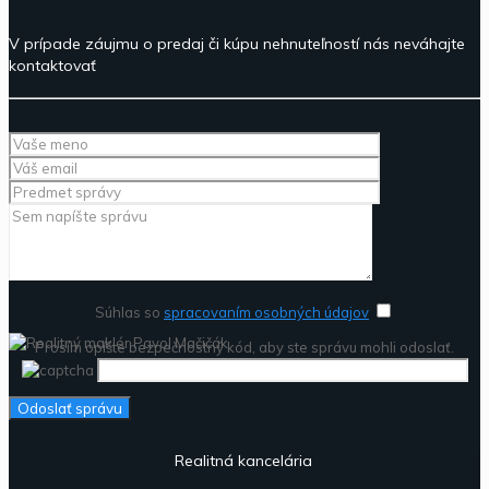
V prípade záujmu o predaj či kúpu nehnuteľností nás neváhajte
kontaktovať
Súhlas so
spracovaním osobných údajov
Prosím opíšte bezpečnostný kód, aby ste správu mohli odoslať.
Realitná kancelária